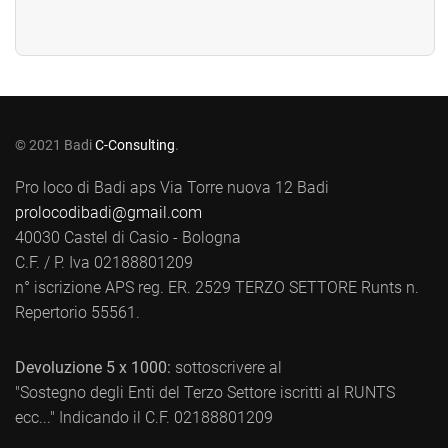
© 2021 Badi
C-Consulting
.
Pro loco di Badi aps Via Torre nuova 12 Badi
prolocodibadi@gmail.com
40030 Castel di Casio - Bologna
C.F. / P. Iva 02188801209
n° iscrizione APS reg. ER. 2529 TERZO SETTORE Runts n.
Repertorio 55561.
Devoluzione 5 x 1000:
sottoscrivere al
"Sostegno degli Enti del Terzo Settore iscritti al RUNTS
ecc..." Indicando il C.F. 02188801209