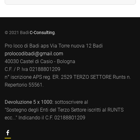
© 2021 Badi
C-Consulting
.
Pro loco di Badi aps Via Torre nuova 12 Badi
prolocodibadi@gmail.com
40030 Castel di Casio - Bologna
C.F. / P. Iva 02188801209
n° iscrizione APS reg. ER. 2529 TERZO SETTORE Runts n.
Repertorio 55561.
Devoluzione 5 x 1000:
sottoscrivere al
"Sostegno degli Enti del Terzo Settore iscritti al RUNTS
ecc..." Indicando il C.F. 02188801209