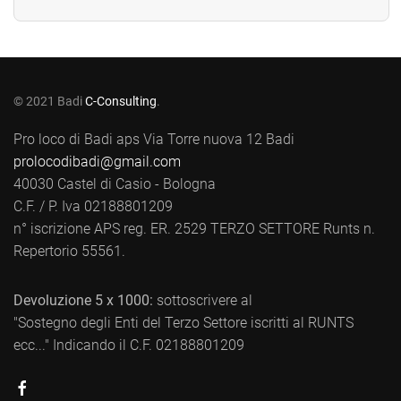
© 2021 Badi
C-Consulting
.
Pro loco di Badi aps Via Torre nuova 12 Badi
prolocodibadi@gmail.com
40030 Castel di Casio - Bologna
C.F. / P. Iva 02188801209
n° iscrizione APS reg. ER. 2529 TERZO SETTORE Runts n.
Repertorio 55561.
Devoluzione 5 x 1000:
sottoscrivere al
"Sostegno degli Enti del Terzo Settore iscritti al RUNTS
ecc..." Indicando il C.F. 02188801209