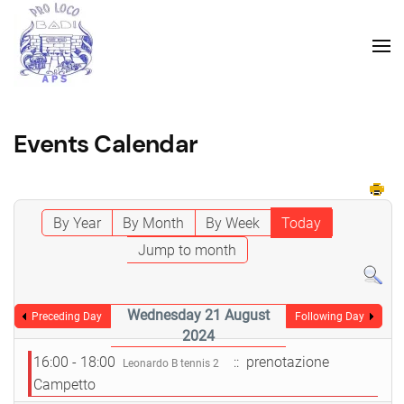
Events Calendar
By Year
By Month
By Week
Today
Jump to month
Wednesday 21 August
Preceding Day
Following Day
2024
16:00 - 18:00
:: prenotazione
Leonardo B tennis 2
Campetto