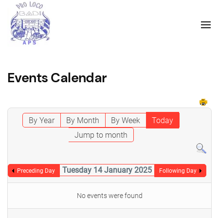
Events Calendar
By Year
By Month
By Week
Today
Jump to month
Tuesday 14 January 2025
Preceding Day
Following Day
No events were found