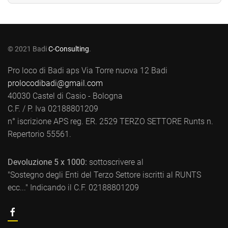
© 2021 Badi
C-Consulting
.
Pro loco di Badi aps Via Torre nuova 12 Badi
prolocodibadi@gmail.com
40030 Castel di Casio - Bologna
C.F. / P. Iva 02188801209
n° iscrizione APS reg. ER. 2529 TERZO SETTORE Runts n.
Repertorio 55561.
Devoluzione 5 x 1000:
sottoscrivere al
"Sostegno degli Enti del Terzo Settore iscritti al RUNTS
ecc..." Indicando il C.F. 02188801209