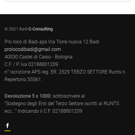
© 2021 Badi
C-Consulting
.
Pro loco di Badi aps Via Torre nuova 12 Badi
prolocodibadi@gmail.com
40030 Castel di Casio - Bologna
C.F. / P. Iva 02188801209
n° iscrizione APS reg. ER. 2529 TERZO SETTORE Runts n.
Repertorio 55561.
Devoluzione 5 x 1000:
sottoscrivere al
"Sostegno degli Enti del Terzo Settore iscritti al RUNTS
ecc..." Indicando il C.F. 02188801209