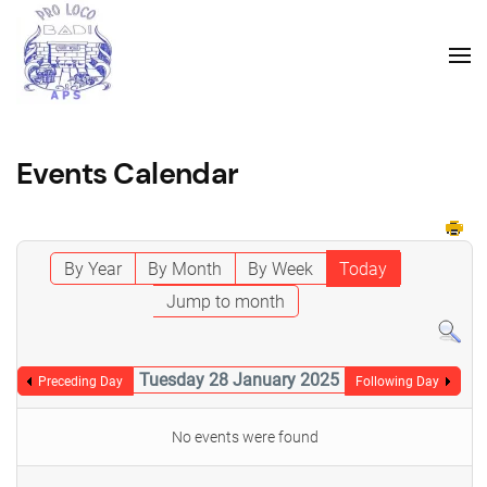
Events Calendar
By Year
By Month
By Week
Today
Jump to month
Tuesday 28 January 2025
Preceding Day
Following Day
No events were found