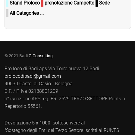
Stand Proloco
prenotazione Campetto
Sede
All Categories ...
© 2021 Badi
C-Consulting
.
Pro loco di Badi aps Via Torre nuova 12 Badi
prolocodibadi@gmail.com
40030 Castel di Casio - Bologna
C.F. / P. Iva 02188801209
n° iscrizione APS reg. ER. 2529 TERZO SETTORE Runts n.
Repertorio 55561.
Devoluzione 5 x 1000:
sottoscrivere al
"Sostegno degli Enti del Terzo Settore iscritti al RUNTS