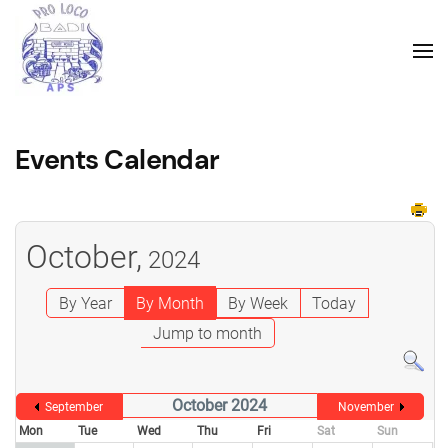
Events Calendar
October,
2024
By Year
By Month
By Week
Today
Jump to month
October 2024
September
November
Mon
Tue
Wed
Thu
Fri
Sat
Sun