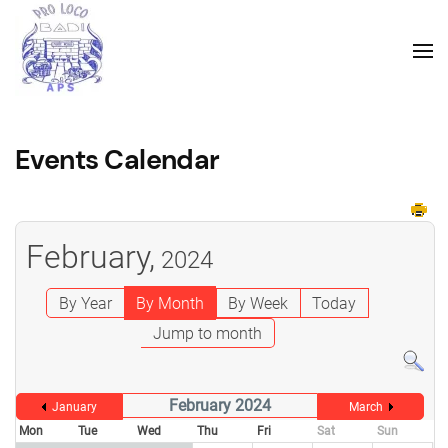
Events Calendar
February,
2024
By Year
By Month
By Week
Today
Jump to month
February 2024
January
March
Mon
Tue
Wed
Thu
Fri
Sat
Sun