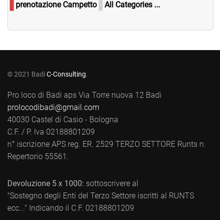
prenotazione Campetto
All Categories ...
© 2021 Badi
C-Consulting
.
Pro loco di Badi aps Via Torre nuova 12 Badi
prolocodibadi@gmail.com
40030 Castel di Casio - Bologna
C.F. / P. Iva 02188801209
n° iscrizione APS reg. ER. 2529 TERZO SETTORE Runts n.
Repertorio 55561.
Devoluzione 5 x 1000:
sottoscrivere al
"Sostegno degli Enti del Terzo Settore iscritti al RUNTS
ecc..." Indicando il C.F. 02188801209